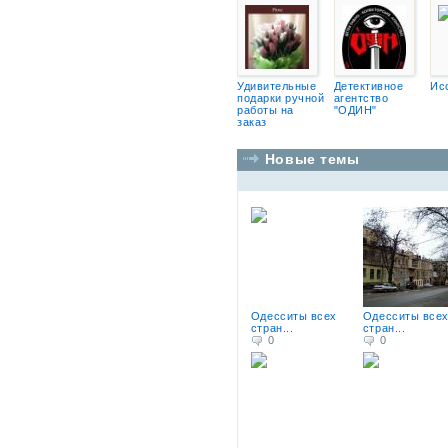
Удивительные
Детективное
Ис
подарки ручной
агентство
работы на
"ОДИН"
заказ
Новые темы
Одесситы всех
Одесситы все
стран...
стран...
0
0