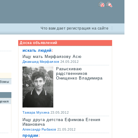
Что вам дает регистрация на сайте
Доска объявлений
искать людей
:
Ищу мать Мирфаязову Асю
Джамшид Мирфаязов
24.05.2012
Разыскиваю
радственников
Онищенко Владимира
ьбомы
дения
Тамара Мухина
23.05.2012
Ищу друга детства Ефимова Егения
Ивановича
Александр Рыбаков
21.05.2012
продам
: