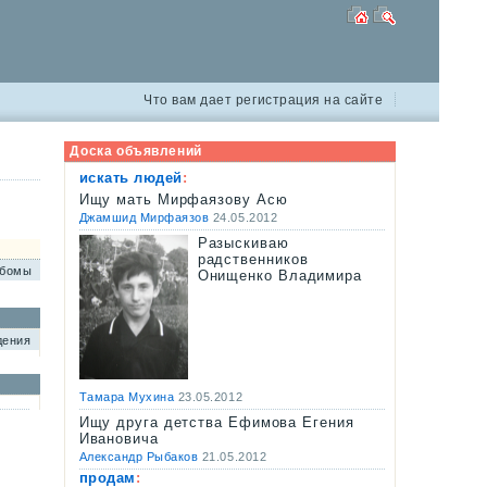
Что вам дает регистрация на сайте
Доска объявлений
искать людей
:
Ищу мать Мирфаязову Асю
Джамшид Мирфаязов
24.05.2012
Разыскиваю
радственников
ьбомы
Онищенко Владимира
дения
Тамара Мухина
23.05.2012
Ищу друга детства Ефимова Егения
Ивановича
Александр Рыбаков
21.05.2012
продам
: