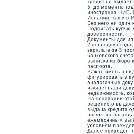
кредит не выдаёт.
5. до момента по
иностранца НИЕ. 
Испании, так и в 
Без него ни один 
Подписать купчю 
доверенности.
Документы для ип
2 последних года,
зарплате за 3 пос
банковского счета
выписка из бюро 
паспорта.
Важно иметь в вид
фигурировать в к
аналогичные доку
изучает ваши док
недвижимость, ко
На основании это
решение о выдаче 
выдача кредита о
расчет по расход
ежемесячным вып
условиям преждев
Далее приведен н