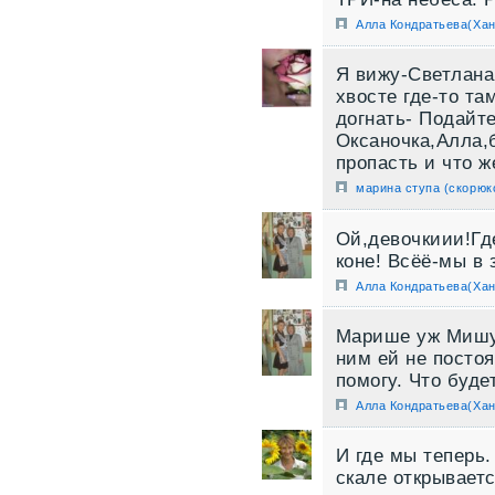
Алла Кондратьева(Хан
Я вижу-Светлана
хвосте где-то т
догнать- Подайт
Оксаночка,Алла,
пропасть и что же
марина ступа (скорюк
Ой,девочкиии!Гд
коне! Всёё-мы в 
Алла Кондратьева(Хан
Марише уж Мишу 
ним ей не постоя
помогу. Что буде
Алла Кондратьева(Хан
И где мы теперь.
скале открываетс