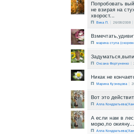
Попробовать выйт
не взирая на ст
хворост...
Вика П.
26/08/2008
Взмечтать,удивит
марина ступа (скорюк
Задуматься,выпит
Оксана Фортуненко
Никак не кончает
Марина Кузнецова
2
Вот это действи
Алла Кондратьева(Хан
А если нам в лес
морю,по окияну..
Алла Кондратьева(Хан