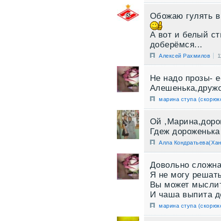
Обожаю гулять в
А вот и белый ст
доберёмся...
Алексей Рахмилов
1
Не надо прозы- е
Алешенька,дружо
марина ступа (скорюк
Ой ,Марина,доро
Гдеж дороженька
Алла Кондратьева(Хан
Довольно сложна
Я не могу решать
Вы может мыслит
И чаша выпита д
марина ступа (скорюк