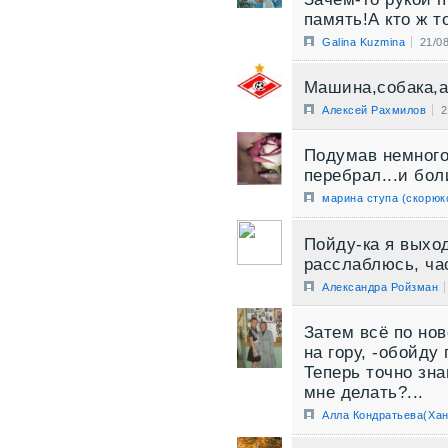
память!А кто ж т
Galina Kuzmina
21/0
Машина,собака,а
Алексей Рахмилов
2
Подумав немного:
перебрал...и бол
марина ступа (скорюк
Пойду-ка я выхо
расслаблюсь, ча
Александра Ройзман
Затем всё по нов
на гору, -обойду
Теперь точно зна
мне делать?...
Алла Кондратьева(Хан