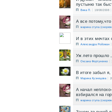
пустыню так быс
Вика П.
18/08/2008
А все потому,что
марина ступа (скорюк
И в этих мечтах
Александра Ройзман
Уж лето прошло ,
Оксана Фортуненко
В итоге забыл я,
Марина Кузнецова
2
А начал неплохо
взбирался на гору
марина ступа (скорюк
Зачем-то рукой п