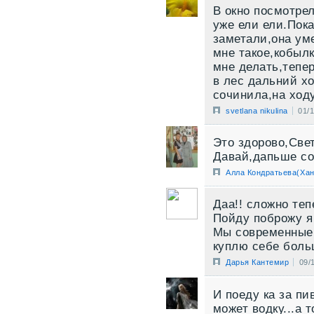
В окно посмотрел
уже ели ели.Пока
заметали,она уме
мне такое,кобылк
мне делать,тепер
в лес дальний ход
сочинила,на ходу)
svetlana nikulina
01/
Это здорово,Све
Давай,дапьше со
Алла Кондратьева(Хан
Даа!! сложно теп
Пойду поброжу я 
Мы современные
куплю себе боль
Дарья Кантемир
09/
И поеду ка за пи
может водку...а т