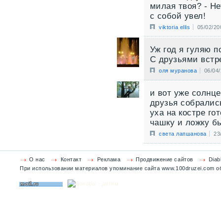
милая твоя? - Н
с собой увел!
viktoria ellis
05/02/20
Уж год я гуляю п
С друзьями встр
оля муранова
06/04
и вот уже солнце
друзья собрались
уха на костре го
чашку и ложку б
света лапшанова
23
О нас
Контакт
Реклама
Продвижение сайтов
Diab
При использовании материалов упоминание сайта www.100druzei.com об