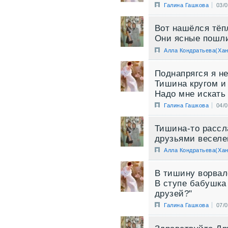
Галина Гашкова
03/
Вот нашёлся тёп
Они ясные пошли
Алла Кондратьева(Хан
Поднапрягся я н
Тишина кругом и 
Надо мне искать
Галина Гашкова
04/
Тишина-то рассл
друзьями веселе
Алла Кондратьева(Хан
В тишину ворвал
В ступе бабушка 
друзей?"
Галина Гашкова
07/