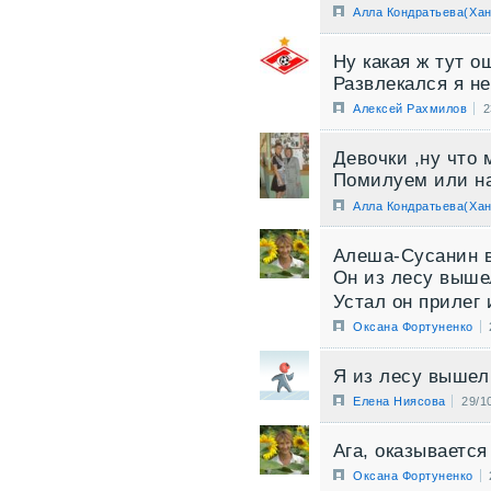
Алла Кондратьева(Хан
Ну какая ж тут о
Развлекался я н
Алексей Рахмилов
2
Девочки ,ну что
Помилуем или на
Алла Кондратьева(Хан
Алеша-Сусанин в
Он из лесу выш
Устал он прилег 
Оксана Фортуненко
Я из лесу вышел 
Елена Ниясова
29/1
Ага, оказывается
Оксана Фортуненко