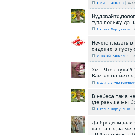
Галина Гашкова
07/
Ну,давайте,полет
тута посижу да н
Оксана Фортуненко
Нечего глазеть в
сидение в пустую
Алексей Рахмилов
0
Хм...Что ступа?С
Вам же по метле,
марина ступа (скорюк
В небеса так в н
где раньше мы б
Оксана Фортуненко
Да,бродили,выход
на старте,на мет
ТРИ-на небеса. Р