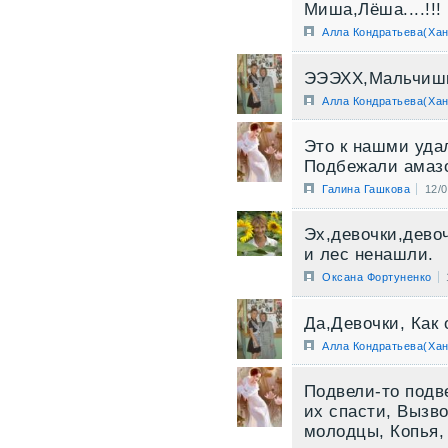
Миша,Лёша....!!!
Алла Кондратьева(Хан
ЭЭЭХХ,Мальчиш
Алла Кондратьева(Хан
Это к нашми уда
Подбежали амазо
Галина Гашкова
12/
Эх,девочки,дево
и лес ненашли.
Оксана Фортуненко
Да,Девочки, Как 
Алла Кондратьева(Хан
Подвели-то подве
их спасти, Вызво
молодцы, Копья,