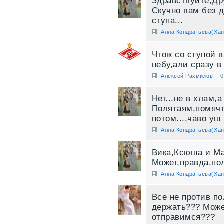
Здравствуйте,Др
Скучно вам без д
ступа...
Алла Кондратьева(Хан
Чтож со ступой 
небу,али сразу в
Алексей Рахмилов
0
Нет...не в хлам,а
Полятаям,помячт
потом...,чаво уш
Алла Кондратьева(Хан
Вика,Ксюша и М
Может,правда,по
Алла Кондратьева(Хан
Все не против по
держать??? Може
отправимся???