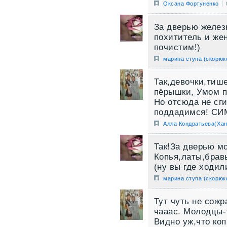
Оксана Фортуненко
За дверью желез
похититель и же
почистим!)
марина ступа (скорюк
Так,девочки,тиш
пёрышки, Умом п
Но отсюда не сг
поддадимся! СИМ
Алла Кондратьева(Хан
Так!За дверью м
Копья,латы,бравы
(ну вы где ходил
марина ступа (скорюк
Тут чуть не сож
чааас. Молодцы-
Видно уж,что ко