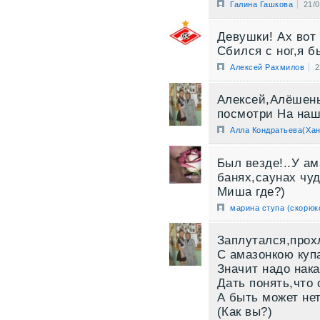
Галина Гашкова
21/
Девушки! Ах вот 
Сбился с ног,я б
Алексей Рахмилов
2
Алексей,Алёшень
посмотри На наш
Алла Кондратьева(Хан
Был везде!..У а
банях,саунах чуд
Миша где?)
марина ступа (скорюк
Заплутался,прох
С амазонкою купа
Значит надо нака
Дать понять,что
А быть может нет
(Как вы?)