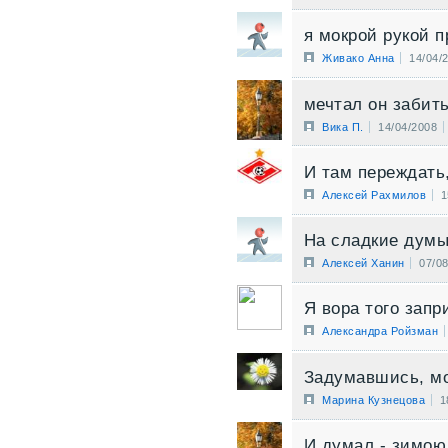
я мокрой рукой 
Живако Анна
14/04/
мечтал он забить
Вика П.
14/04/2008
И там переждать
Алексей Рахмилов
1
На сладкие думы
Алексей Ханин
07/0
Я вора того запр
Александра Ройзман
Задумавшись, мо
Марина Кузнецова
1
И думал - зимою 